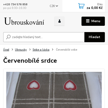
0
ks
+420 734 576 858
CZK
za
0,00 Kč
po–pá 8.00–16.00
Menu
Hledat
Úvod
Ubrousky
Srdce a láska
Červenobílé srdce
Červenobílé srdce