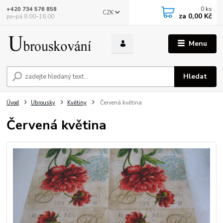
0
ks
+420 734 576 858
CZK
za
0,00 Kč
po–pá 8.00–16.00
Menu
Hledat
Úvod
Ubrousky
Květiny
Červená květina
Červená květina